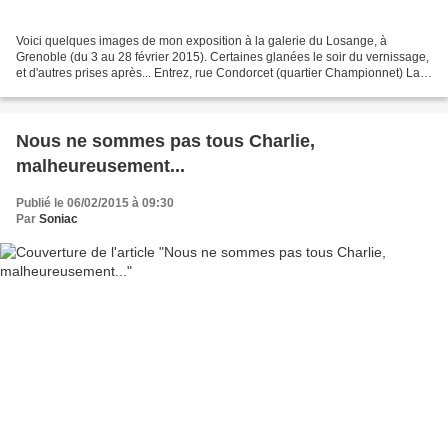
Voici quelques images de mon exposition à la galerie du Losange, à
Grenoble (du 3 au 28 février 2015). Certaines glanées le soir du vernissage,
et d'autres prises après... Entrez, rue Condorcet (quartier Championnet) La
vitrine Photographie : Fred Farrugia Le...
Nous ne sommes pas tous Charlie,
malheureusement...
Publié le 06/02/2015 à 09:30
Par
Soniac