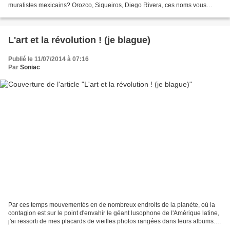
muralistes mexicains? Orozco, Siqueiros, Diego Rivera, ces noms vous
disent-ils quelque chose...? Je...
L'art et la révolution ! (je blague)
Publié le 11/07/2014 à 07:16
Par
Soniac
Par ces temps mouvementés en de nombreux endroits de la planète, où la
contagion est sur le point d'envahir le géant lusophone de l'Amérique latine,
j'ai ressorti de mes placards de vieilles photos rangées dans leurs albums...
Et je suis tombée sur cette...