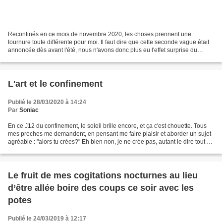
Reconfinés en ce mois de novembre 2020, les choses prennent une
tournure toute différente pour moi. Il faut dire que cette seconde vague était
annoncée dès avant l'été, nous n'avons donc plus eu l'effet surprise du
premier... Et puis, l'être humain s'adapte...
L'art et le confinement
Publié le 28/03/2020 à 14:24
Par
Soniac
En ce J12 du confinement, le soleil brille encore, et ça c'est chouette. Tous
mes proches me demandent, en pensant me faire plaisir et aborder un sujet
agréable : "alors tu crées?" Eh bien non, je ne crée pas, autant le dire tout de
suite... Je télétravaille...
Le fruit de mes cogitations nocturnes au lieu
d’être allée boire des coups ce soir avec les
potes
Publié le 24/03/2019 à 12:17