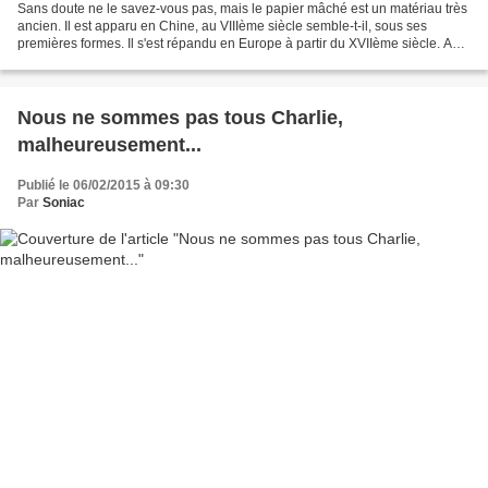
Sans doute ne le savez-vous pas, mais le papier mâché est un matériau très
ancien. Il est apparu en Chine, au VIIIème siècle semble-t-il, sous ses
premières formes. Il s'est répandu en Europe à partir du XVIIème siècle. A
l'époque - contrairement à aujourd'hui...
Nous ne sommes pas tous Charlie,
malheureusement...
Publié le 06/02/2015 à 09:30
Par
Soniac