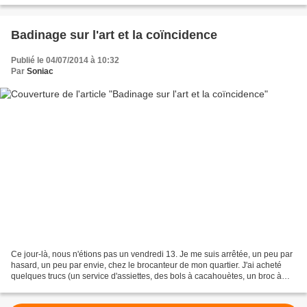
Badinage sur l'art et la coïncidence
Publié le 04/07/2014 à 10:32
Par
Soniac
Ce jour-là, nous n'étions pas un vendredi 13. Je me suis arrêtée, un peu par
hasard, un peu par envie, chez le brocanteur de mon quartier. J'ai acheté
quelques trucs (un service d'assiettes, des bols à cacahouètes, un broc à
eau) et puis j'ai feuilleté...