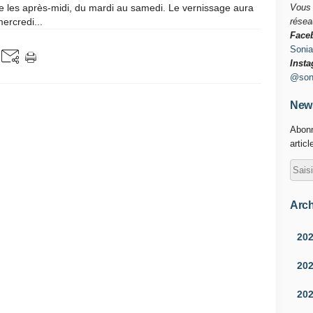
le les après-midi, du mardi au samedi. Le vernissage aura
Vous 
mercredi...
résea
Face
Sonia
Insta
@soni
News
Abonn
articl
Arch
20
20
20