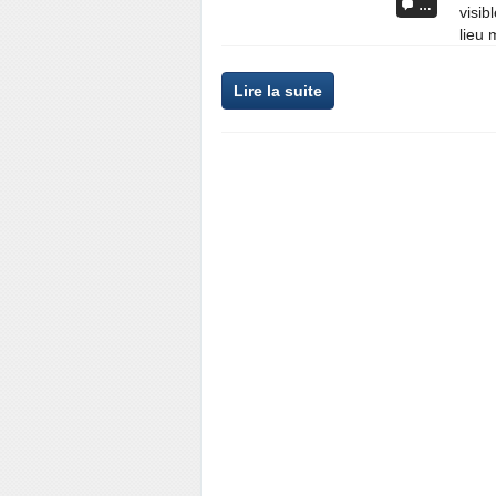
…
visib
lieu 
Lire la suite