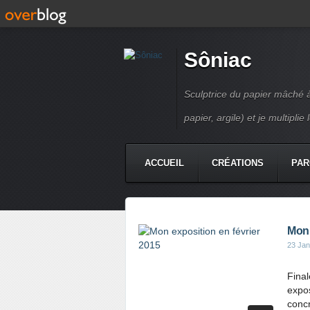
Sôniac
Sculptrice du papier mâché à 
papier, argile) et je multipli
ACCUEIL
CRÉATIONS
PAR
CONTACT
Mon 
23 Jan
Final
expos
concr