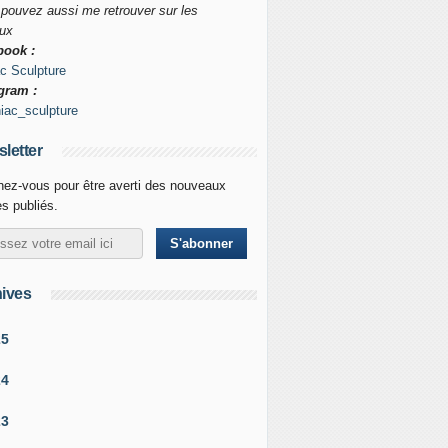
pouvez aussi me retrouver sur les
ux
book :
c Sculpture
gram :
ac_sculpture
letter
ez-vous pour être averti des nouveaux
es publiés.
ives
25
24
23