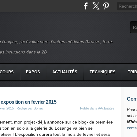
l'origine, j'ai évolué vers d'autres médiums (bronze, terre-
e les incursions dans la 2D
COURS
EXPOS
ACTUALITÉS
TECHNIQUES
TRI
Cont
exposition en février 2015
vier 2015
, Rédigé par Soniac
Publié dans
#Actualités
Pour 
dehor
ement, mon projet -déjà annoncé sur ce blog- de première
N'hés
ition en solo à la galerie du Losange va bien se
contac
étiser ! L'exposition durera tout le mois de février et sera