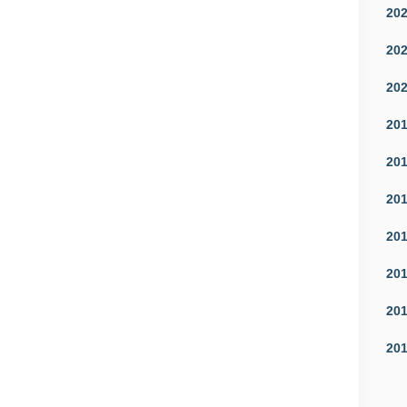
20
20
20
20
20
20
20
20
20
20